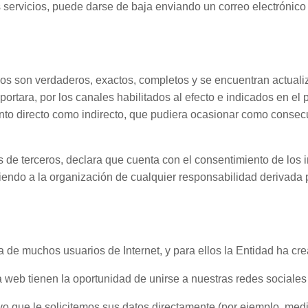
 servicios, puede darse de baja enviando un correo electrónic
ados son verdaderos, exactos, completos y se encuentran actua
ortara, por los canales habilitados al efecto e indicados en el 
anto directo como indirecto, que pudiera ocasionar como consec
os de terceros, declara que cuenta con el consentimiento de los
iendo a la organización de cualquier responsabilidad derivada p
 de muchos usuarios de Internet, y para ellos la Entidad ha crea
a web tienen la oportunidad de unirse a nuestras redes sociales
o que le solicitemos sus datos directamente (por ejemplo, med